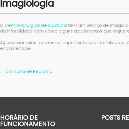
Imagiologia
O
Centro Cirúrgico de Coimbra
tem um Serviço de Imagiolog
da infertilidade bem como alguns tratamentos que requere
Alguns exemplos de exames importantes na infertilidade s
endometriose.
Post
←
Consulta de Pediatria
navigation
HORÁRIO DE
POSTS R
FUNCIONAMENTO