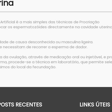
rina
rtificial é a mais simples das técnicas de Procriação
car os espermatozóides directamente na cavidade uterina
idade de causa desconhecida ou masculina ligeira.
e necessitam de recorrer a esperma de dador.
da da ovulação, através de medicação oral ou injetável,
ma, procede-se a técnica em laboratório, que permite sel
ximos do local da fecundação.
POSTS RECENTES
LINKS ÚTEIS