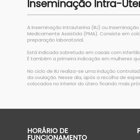
Inseminação Intra-Ute
A Inseminação Intrauterina (IIU) ou Inseminação A
Medicamente Assistida (PMA). Consiste em colo
preparação laboratorial.
Está indicada sobretudo em casais com infertil
É também a primeira indicação em mulheres qu
No ciclo de IIU realiza-se uma indução controla
da ovulação. Nesse dia, após a recolha de esper
colocados no interior do útero ficando mais pró
HORÁRIO DE
FUNCIONAMENTO