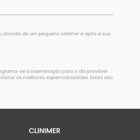
, através de um pequeno catéter e após a sua
 e programa-se a inseminação para o dia provável
ecionar os melhores espermatozóides. Estes são
CLINIMER