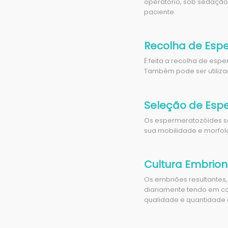
operatório, sob sedaçã
paciente.
Recolha de Esp
É feita a recolha de esp
Também pode ser utiliz
Seleção de Esp
Os espermeratozóides s
sua mobilidade e morfol
Cultura Embriona
Os embriões resultantes,
diariamente tendo em con
qualidade e quantidade 