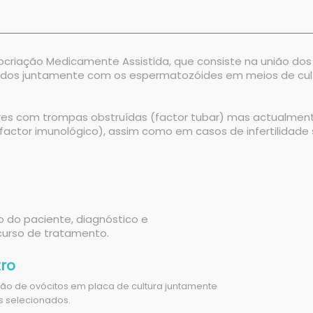
Procriação Medicamente Assistida, que consiste na união d
locados juntamente com os espermatozóides em meios de cul
heres com trompas obstruídas (factor tubar) mas actualmen
l, factor imunológico), assim como em casos de infertilida
̃o do paciente, diagnóstico e
urso de tratamento.
tro
̧ão de ovócitos em placa de cultura juntamente
s selecionados.