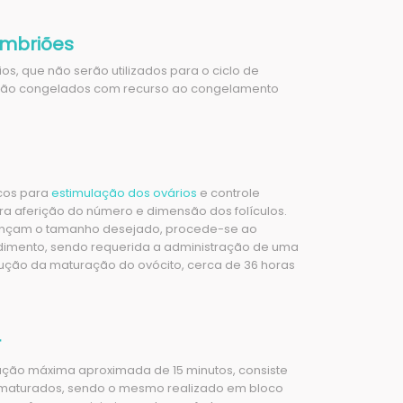
Embriões
os, que não serão utilizados para o ciclo de
 serão congelados com recurso ao congelamento
acos para
estimulação dos ovários
e controle
a aferição do número e dimensão dos folículos.
cançam o tamanho desejado, procede-se ao
mento, sendo requerida a administração de uma
ução da maturação do ovócito, cerca de 36 horas
r
̧ão máxima aproximada de 15 minutos, consiste
s maturados, sendo o mesmo realizado em bloco