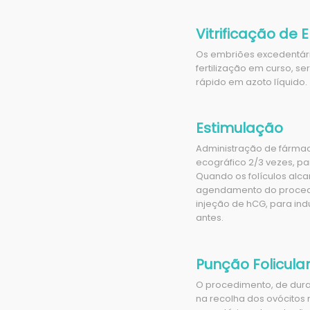
Vitrificação de 
Os embriões excedentári
fertilização em curso,
rápido em azoto líquido.
Estimulação
Administração de fárm
ecográfico 2/3 vezes, par
Quando os folículos al
agendamento do procedi
injeção de hCG, para ind
antes.
Punção Folicula
O procedimento, de durac
na recolha dos ovócito