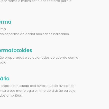
o, por forma a minimizar o desconforto para o
erma
erma.
ado esperma de dador nos casos indicados.
ermatozoides
ão preparados e selecionados de acordo com a
ogia
́ria
 após fecundação dos ovócitos, são avaliados
ta a sua morfologia e ritmo de divisão ou seja
dos embriões.