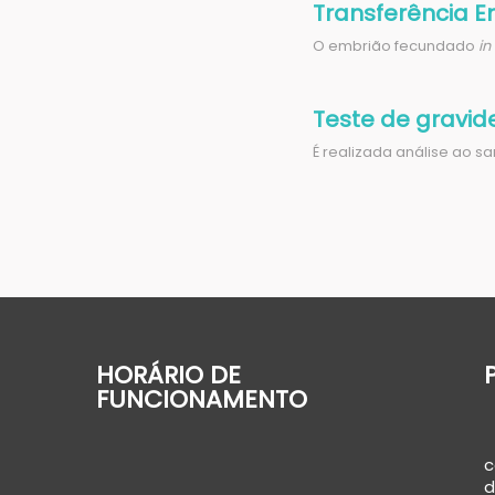
Transferência E
O embrião fecundado
in
Teste de gravid
É realizada análise ao 
HORÁRIO DE
FUNCIONAMENTO
c
d