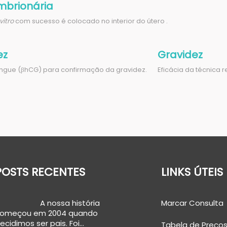
mbrionária
 vitro
com sucesso é colocado no interior do útero .
ez
Gravidez
sangue (βhCG) para confirmação da gravidez.
Eficácia da técnica 
POSTS RECENTES
LINKS ÚTEIS
A nossa história
Marcar Consulta
omeçou em 2004 quando
ecidimos ser pais. Foi…
Tabela de Preços