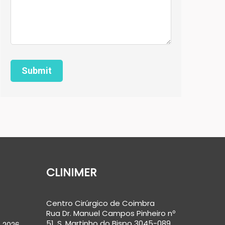
CLINIMER
Centro Cirúrgico de Coimbra
Rua Dr. Manuel Campos Pinheiro nº
51, S. Martinho do Bispo 3045-089
 2026