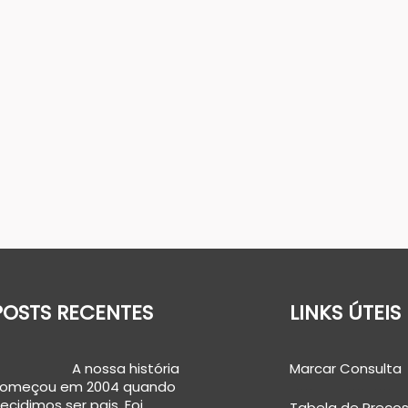
POSTS RECENTES
LINKS ÚTEIS
A nossa história
Marcar Consulta
omeçou em 2004 quando
ecidimos ser pais. Foi…
Tabela de Preços