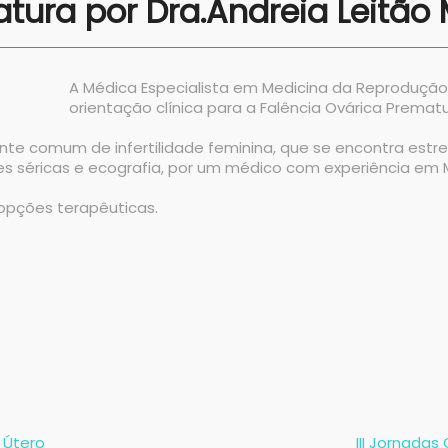
atura por Dra.Andreia Leitão
A Médica Especialista em Medicina da Reprodução,
orientação clínica para a Falência Ovárica Prematu
ente comum de infertilidade feminina, que se encontra estr
es séricas e ecografia, por um médico com experiência em 
opções terapêuticas.
 Útero
III Jornada