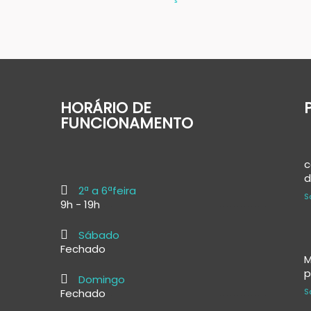
navigation
HORÁRIO DE
FUNCIONAMENTO
c
d
2ª a 6ªfeira
S
9h - 19h
Sábado
Fechado
M
p
Domingo
Fechado
S