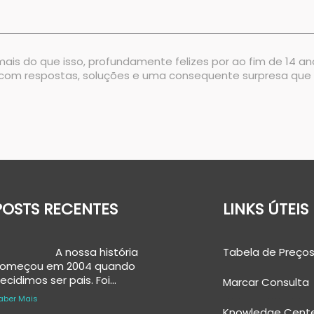
ais do que isso, profundamente felizes por ao fim de 14 ano
do com respostas, soluções e uma consequente surpresa que
POSTS RECENTES
LINKS ÚTEIS
A nossa história
Tabela de Preços
omeçou em 2004 quando
ecidimos ser pais. Foi…
Marcar Consulta
aber Mais
Knowledge Cent