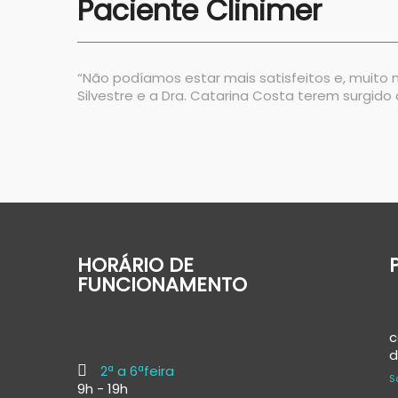
Paciente Clinimer
“Não podíamos estar mais satisfeitos e, muito m
Silvestre e a Dra. Catarina Costa terem surgi
HORÁRIO DE
FUNCIONAMENTO
c
d
2ª a 6ªfeira
S
9h - 19h